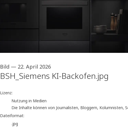
Bild
—
22. April 2026
BSH_Siemens KI-Backofen.jpg
go to media item
Lizenz:
Nutzung in Medien
Die Inhalte können von Journalisten, Bloggern, Kolumnisten, 
Dateiformat:
.jpg