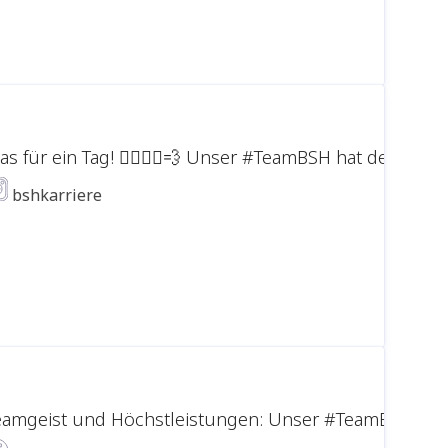
as für ein Tag! 🏃‍♀️🏃‍♂️💨 Unser #TeamBSH hat den O
bshkarriere
eamgeist und Höchstleistungen: Unser #TeamBSH beim B