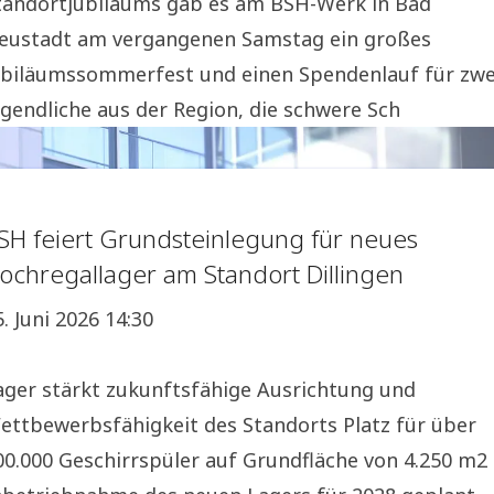
tandortjubiläums gab es am BSH-Werk in Bad
eustadt am vergangenen Samstag ein großes
ubiläumssommerfest und einen Spendenlauf für zwe
ugendliche aus der Region, die schwere Sch
SH feiert Grundsteinlegung für neues
ochregallager am Standort Dillingen
5. Juni 2026 14:30
ager stärkt zukunftsfähige Ausrichtung und
ettbewerbsfähigkeit des Standorts Platz für über
00.000 Geschirrspüler auf Grundfläche von 4.250 m2