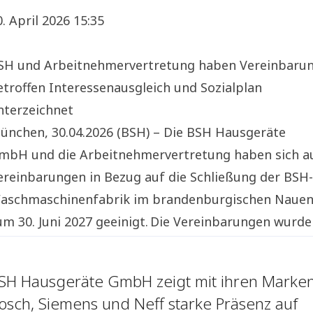
0. April 2026 15:35
SH und Arbeitnehmervertretung haben Vereinbaru
etroffen Interessenausgleich und Sozialplan
nterzeichnet
ünchen, 30.04.2026 (BSH) – Die BSH Hausgeräte
mbH und die Arbeitnehmervertretung haben sich a
ereinbarungen in Bezug auf die Schließung der BSH-
aschmaschinenfabrik im brandenburgischen Naue
um 30. Juni 2027 geeinigt. Die Vereinbarungen wurd
ach intensiven und konstruktiven V
SH Hausgeräte GmbH zeigt mit ihren Marke
osch, Siemens und Neff starke Präsenz auf