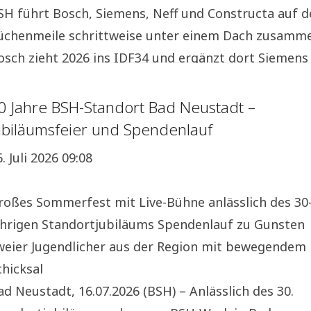
SH führt Bosch, Siemens, Neff und Constructa auf d
üchenmeile schrittweise unter einem Dach zusamm
osch zieht 2026 ins IDF34 und ergänzt dort Siemens
nd Constructa, Neff folgt 2027 Neuer Auftritt macht
ehrmarkenvertrieb sichtbar und erleichtert
0 Jahre BSH-Standort Bad Neustadt –
rientierung für den Handel
ubiläumsfeier und Spendenlauf
ünchen, 03.08.2026 (BSH) – Nach der erfolgreichen
. Juli 2026 09:08
mstellung auf einen Mehrmarkenvertrieb richtet di
SH Hausge
roßes Sommerfest mit Live-Bühne anlässlich des 30
ährigen Standortjubiläums Spendenlauf zu Gunsten
weier Jugendlicher aus der Region mit bewegendem
chicksal
ad Neustadt, 16.07.2026 (BSH) – Anlässlich des 30.