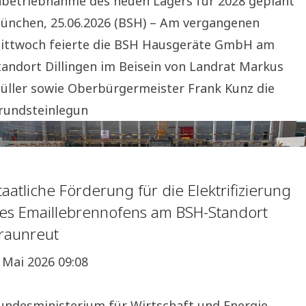
nbetriebnahme des neuen Lagers für 2028 geplant
ünchen, 25.06.2026 (BSH) – Am vergangenen
ittwoch feierte die BSH Hausgeräte GmbH am
tandort Dillingen im Beisein von Landrat Markus
üller sowie Oberbürgermeister Frank Kunz die
rundsteinlegun
taatliche Förderung für die Elektrifizierung
es Emaillebrennofens am BSH-Standort
raunreut
. Mai 2026 09:08
undesministerium für Wirtschaft und Energie