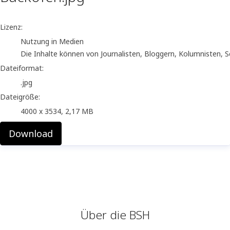
go to media item
Lizenz:
Nutzung in Medien
Die Inhalte können von Journalisten, Bloggern, Kolumnisten, 
Dateiformat:
.jpg
Dateigröße:
4000 x 3534, 2,17 MB
Download
Über die BSH