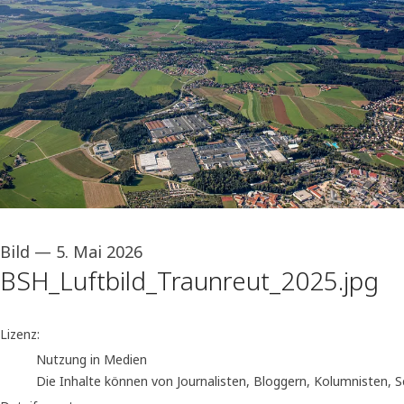
Bild
—
5. Mai 2026
BSH_Luftbild_Traunreut_2025.jpg
go to media item
Lizenz:
Nutzung in Medien
Die Inhalte können von Journalisten, Bloggern, Kolumnisten, 