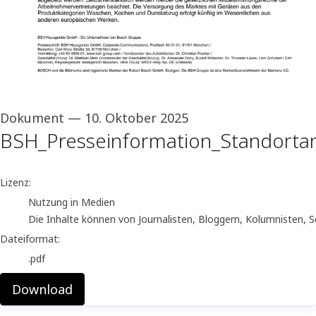
Dokument
—
10. Oktober 2025
BSH_Presseinformation_Standorta
go to media item
Lizenz:
Nutzung in Medien
Die Inhalte können von Journalisten, Bloggern, Kolumnisten, 
Dateiformat:
.pdf
Download